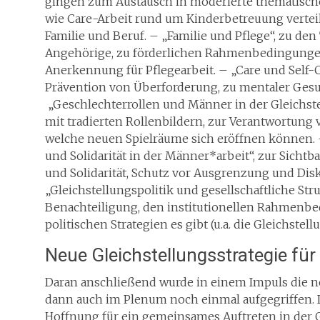
gingen zum Austausch in moderierte thematische 
wie Care-Arbeit rund um Kinderbetreuung verteilt
Familie und Beruf. – „Familie und Pflege“, zu de
Angehörige, zu förderlichen Rahmenbedingungen, 
Anerkennung für Pflegearbeit. – „Care und Self
Prävention von Überforderung, zu mentaler Gesun
„Geschlechterrollen und Männer in der Gleichst
mit tradierten Rollenbildern, zur Verantwortung
welche neuen Spielräume sich eröffnen können. 
und Solidarität in der Männer*arbeit“, zur Sichtb
und Solidarität, Schutz vor Ausgrenzung und Disk
„Gleichstellungspolitik und gesellschaftliche St
Benachteiligung, den institutionellen Rahmenb
politischen Strategien es gibt (u.a. die Gleichstel
Neue Gleichstellungsstrategie f
Daran anschließend wurde in einem Impuls die n
dann auch im Plenum noch einmal aufgegriffen.
Hoffnung für ein gemeinsames Auftreten in der Gl