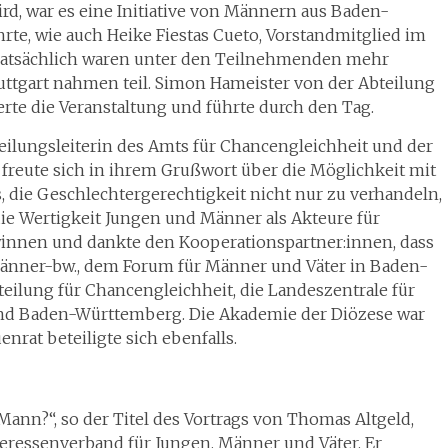
rd, war es eine Initiative von Männern aus Baden-
rte, wie auch Heike Fiestas Cueto, Vorstandmitglied im
 Tatsächlich waren unter den Teilnehmenden mehr
tuttgart nahmen teil. Simon Hameister von der Abteilung
erte die Veranstaltung und führte durch den Tag.
eilungsleiterin des Amts für Chancengleichheit und der
 freute sich in ihrem Grußwort über die Möglichkeit mit
s, die Geschlechtergerechtigkeit nicht nur zu verhandeln,
die Wertigkeit Jungen und Männer als Akteure für
innen und dankte den Kooperationspartner:innen, dass
männer-bw., dem Forum für Männer und Väter in Baden-
teilung für Chancengleichheit, die Landeszentrale für
and Baden-Württemberg. Die Akademie der Diözese war
nrat beteiligte sich ebenfalls.
Mann?“, so der Titel des Vortrags von Thomas Altgeld,
ressenverband für Jungen, Männer und Väter. Er