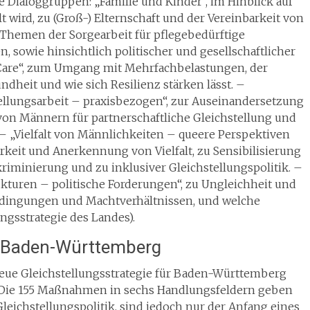
Dialoggruppen: „Familie und Kinder“, im Hinblick auf
 wird, zu (Groß-) Elternschaft und der Vereinbarkeit von
n Themen der Sorgearbeit für pflegebedürftige
sowie hinsichtlich politischer und gesellschaftlicher
-Care“, zum Umgang mit Mehrfachbelastungen, der
dheit und wie sich Resilienz stärken lässt. –
ellungsarbeit – praxisbezogen“, zur Auseinandersetzung
 von Männern für partnerschaftliche Gleichstellung und
– „Vielfalt von Männlichkeiten – queere Perspektiven
arkeit und Anerkennung von Vielfalt, zu Sensibilisierung
riminierung und zu inklusiver Gleichstellungspolitik. –
rukturen – politische Forderungen“, zu Ungleichheit und
edingungen und Machtverhältnissen, und welche
lungsstrategie des Landes).
ür Baden-Württemberg
eue Gleichstellungsstrategie für Baden-Württemberg
 Die 155 Maßnahmen in sechs Handlungsfeldern geben
eichstellungspolitik, sind jedoch nur der Anfang eines