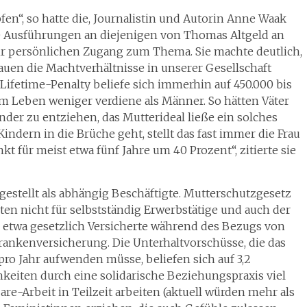
n“, so hatte die, Journalistin und Autorin Anne Waak
hre Ausführungen an diejenigen von Thomas Altgeld an
r persönlichen Zugang zum Thema. Sie machte deutlich,
auen die Machtverhältnisse in unserer Gesellschaft
Lifetime-Penalty beliefe sich immerhin auf 450.000 bis
 im Leben weniger verdiene als Männer. So hätten Väter
nder zu entziehen, das Mutterideal ließe ein solches
ndern in die Brüche geht, stellt das fast immer die Frau
t für meist etwa fünf Jahre um 40 Prozent“, zitierte sie
 gestellt als abhängig Beschäftigte. Mutterschutzgesetz
ten nicht für selbstständig Erwerbstätige und auch der
n etwa gesetzlich Versicherte während des Bezugs von
Krankenversicherung. Die Unterhaltvorschüsse, die das
pro Jahr aufwenden müsse, beliefen sich auf 3,2
keiten durch eine solidarische Beziehungspraxis viel
re-Arbeit in Teilzeit arbeiten (aktuell würden mehr als