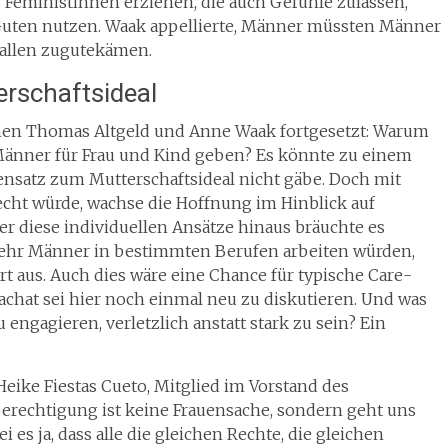
zu Feministinnen erziehen, die auch Gefühle zulassen,
ten nutzen. Waak appellierte, Männer müssten Männer
e allen zugutekämen.
rschaftsideal
hen Thomas Altgeld und Anne Waak fortgesetzt: Warum
 Männer für Frau und Kind geben? Es könnte zu einem
gensatz zum Mutterschaftsideal nicht gäbe. Doch mit
echt würde, wachse die Hoffnung im Hinblick auf
er diese individuellen Ansätze hinaus bräuchte es
mehr Männer in bestimmten Berufen arbeiten würden,
rt aus. Auch dies wäre eine Chance für typische Care-
iachat sei hier noch einmal neu zu diskutieren. Und was
ngagieren, verletzlich anstatt stark zu sein? Ein
ike Fiestas Cueto, Mitglied im Vorstand des
rechtigung ist keine Frauensache, sondern geht uns
ei es ja, dass alle die gleichen Rechte, die gleichen