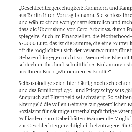
„Geschlechtergerechtigkeit: Kümmern und Kämpfe
aus Berlin Ihren Vortrag benannt. Sie schloss I
und wählte einen weniger strukturellen und meh
dass die Übernahme von Care-Arbeit v.a. durch Fr
spiegelte. Auch im Finanziellen: die Motherhood-
470.000 Euro, das ist die Summe, die eine Mutter
oft die Möglichkeit sich der Verantwortung für Ki
Gebaren hingegen nicht zu. „Wenn eine Ehe mit Ki
schlechter. Ihr durchschnittliches Einkommen sink
aus Ihrem Buch „Wir nennen es Familie“.
Selbstständige seien hier häufig noch schlechter
und das Familienpflege- und Pflegezeitgesetz gäl
Anspruch auf Elterngeld sei schwierig. So zahlte
Elterngeld die vollen Beiträge zur gesetzlichen 
Sozialamt für säumige Unterhaltspflichtige Väter 
Milliarden Euro. Dabei hätten Männer die Möglich
zur Geschlechtergerechtigkeit beizutragen: Für Ca