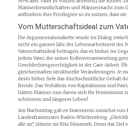
90% aller Väter in Vollzeit arbeiten), die Kinder 
Männerfreundschaften und Männermacht zum Gu
auffordern ihre Privilegien so zu nutzen, dass si
Vom Mutterschaftsideal zum Vate
Die Argumentationskette wurde im Dialog zwisc
nicht ein ganzes Jahr der Lebensarbeitszeit der
Vaterschaftsideal beitragen, das es bisher im Ge
jedem Vater, der seiner Rollenverantwortung ger
Geschlechtergerechtigkeit in der Care-Arbeit. Üb
gleichermaßen strukturelle Veränderungen. Je 
desto höher fiele das durchschnittliche Gehalt do
Berufe. Das Verhältnis von Kapitalismus und Patr
hätten Männer nun davon sich für Feminismus zu e
schöneres und längeres Leben!
Am Nachmittag gab es Statements zunächst von He
Landesfrauenrates Baden-Württemberg. „Gleichbe
alle an“, zitierte sie Rita Süssmuth. Denn das Ziel s