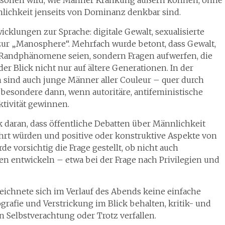
ersonen wird, wie Männer Kränkung äußern können, ohne
lichkeit jenseits von Dominanz denkbar sind.
cklungen zur Sprache: digitale Gewalt, sexualisierte
zur „Manosphere“. Mehrfach wurde betont, dass Gewalt,
 Randphänomene seien, sondern Fragen aufwerfen, die
er Blick nicht nur auf ältere Generationen. In der
 sind auch junge Männer aller Couleur – quer durch
nsbesondere dann, wenn autoritäre, antifeministische
ktivität gewinnen.
 daran, dass öffentliche Debatten über Männlichkeit
ührt würden und positive oder konstruktive Aspekte von
vorsichtig die Frage gestellt, ob nicht auch
en entwickeln – etwa bei der Frage nach Privilegien und
chnete sich im Verlauf des Abends keine einfache
grafie und Verstrickung im Blick behalten, kritik- und
 Selbstverachtung oder Trotz verfallen.