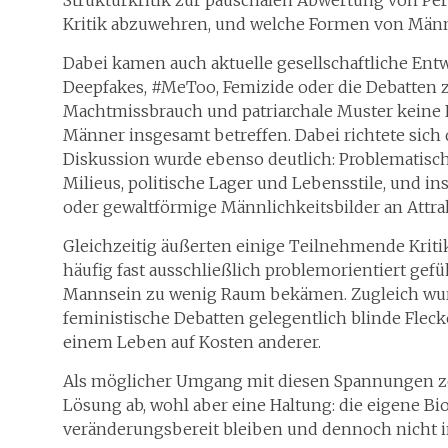
Strukturkritik zur pauschalen Abwertung von P
Kritik abzuwehren, und welche Formen von Männ
Dabei kamen auch aktuelle gesellschaftliche Entwi
Deepfakes, #MeToo, Femizide oder die Debatten 
Machtmissbrauch und patriarchale Muster keine
Männer insgesamt betreffen. Dabei richtete sich d
Diskussion wurde ebenso deutlich: Problematisch
Milieus, politische Lager und Lebensstile, und i
oder gewaltförmige Männlichkeitsbilder an Attra
Gleichzeitig äußerten einige Teilnehmende Kritik
häufig fast ausschließlich problemorientiert gef
Mannsein zu wenig Raum bekämen. Zugleich wurde 
feministische Debatten gelegentlich blinde Fleck
einem Leben auf Kosten anderer.
Als möglicher Umgang mit diesen Spannungen zei
Lösung ab, wohl aber eine Haltung: die eigene Bio
veränderungsbereit bleiben und dennoch nicht in