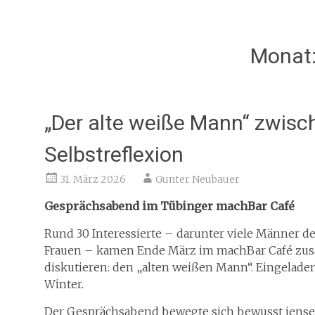
Monat
„Der alte weiße Mann“ zwisch
Selbstreflexion
31. März 2026
Gunter Neubauer
Gesprächsabend im Tübinger machBar Café
Rund 30 Interessierte – darunter viele Männer de
Frauen – kamen Ende März im machBar Café zus
diskutieren: den „alten weißen Mann“. Eingelade
Winter.
Der Gesprächsabend bewegte sich bewusst jenseit