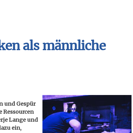
ken als männliche
on und Gespür
he Ressourcen
erje Lange und
azu ein,